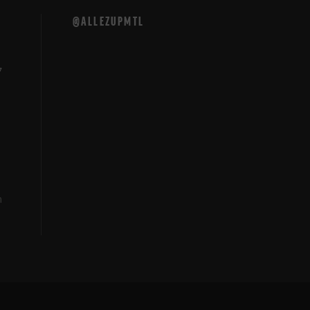
@ALLEZUPMTL
7
m