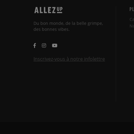
P
Ca
Du bon monde, de la belle grimpe,
No
des bonnes vibes.
Inscrivez-vous à notre infolettre