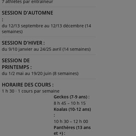
7 athlètes par entraîneur
SESSION D'AUTOMNE
:
du 12/13 septembre au 12/13 décembre (14
semaines)
SESSION D'HIVER :
du 9/10 janvier au 24/25 avril (14 semaines)
SESSION DE
PRINTEMPS :
du 1/2 mai au 19/20 juin (8 semaines)
HORAIRE DES COURS :
1 h 30 · 1 cours par semaine
Geckos (7-9 ans) :
8 h 45 – 10 h 15
Koalas (10-12 ans)
:
10 h 30 – 12 h 00
Panthères (13 ans
et +) :