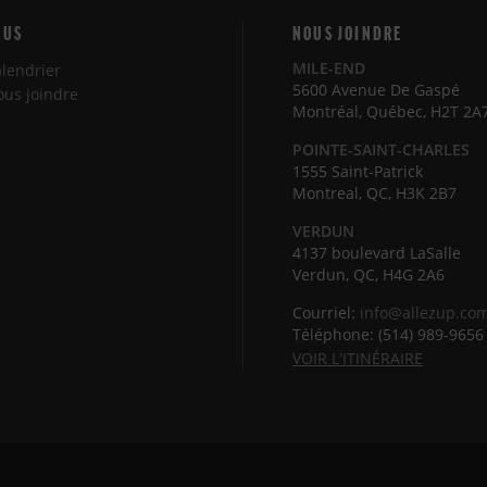
LUS
NOUS JOINDRE
MILE-END
lendrier
5600 Avenue De Gaspé
us joindre
Montréal, Québec, H2T 2A
POINTE-SAINT-CHARLES
1555 Saint-Patrick
Montreal, QC, H3K 2B7
VERDUN
4137 boulevard LaSalle
Verdun, QC, H4G 2A6
Courriel:
info@allezup.co
Téléphone: (514) 989-9656
VOIR L'ITINÉRAIRE