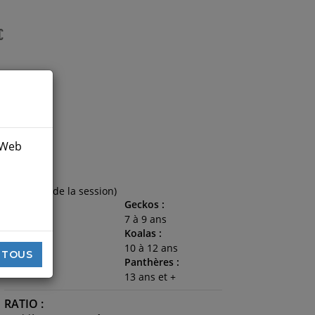
C
e Web
ÂGE :
(au début de la session)
Geckos :
7 à 9 ans
Koalas :
10 à 12 ans
 TOUS
Panthères :
13 ans et +
RATIO :