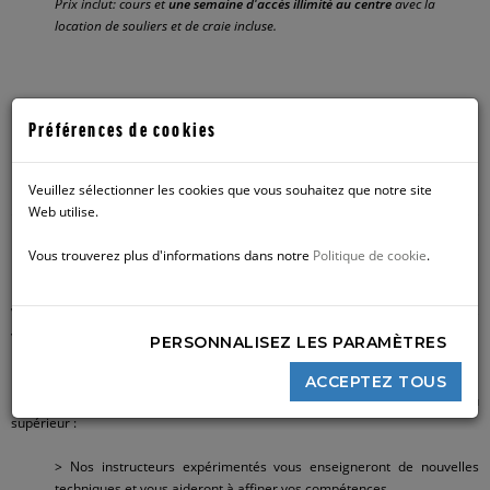
Prix inclut: cours et
une semaine d'accès illimité au centre
avec la
location de souliers et de craie incluse.
Préférences de cookies
BLOC 201
Veuillez sélectionner les cookies que vous souhaitez que notre site
Web utilise.
Vous trouverez plus d'informations dans notre
Politique de cookie
.
Vous grimpez confortablement dans les circuits bleus? Vous avez envie de
vous mettre au défi?
PERSONNALISEZ LES PARAMÈTRES
Le cours Bloc 201 est exactement ce qu'il vous faut ! Participez à
ACCEPTEZ TOUS
notre programme de 4 semaines pensé pour vous faire passer au niveau
supérieur :
> Nos instructeurs expérimentés vous enseigneront de nouvelles
techniques et vous aideront à affiner vos compétences,