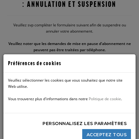
: ANNULATION ET SUSPENSION
Veuillez svp compléter le formulaire suivant afin de suspendre ou
annuler votre abonnement.
Veuillez noter que les demandes de mise en pause d'abonnement ne
peuvent pas être traitées par téléphone.
Préférences de cookies
SUSPENSION / ANNULATION D'ABONNEMENT
Veuillez sélectionner les cookies que vous souhaitez que notre site
Web utilise.
DEMANDE DE CHANGEMENT AU
Vous trouverez plus d'informations dans notre
Politique de cookie
.
COMPTE
PERSONNALISEZ LES PARAMÈTRES
Si vous avez besoin de mettre à jour vos coordonnées, votre
mode de paiement ou réactiver votre abonnement, svp remplir le
ACCEPTEZ TOUS
document ci-dessous.