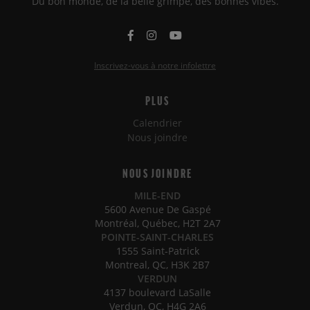
Du bon monde, de la belle grimpe, des bonnes vibes.
Inscrivez-vous à notre infolettre
PLUS
Calendrier
Nous joindre
NOUS JOINDRE
MILE-END
5600 Avenue De Gaspé
Montréal, Québec, H2T 2A7
POINTE-SAINT-CHARLES
1555 Saint-Patrick
Montreal, QC, H3K 2B7
VERDUN
4137 boulevard LaSalle
Verdun, QC, H4G 2A6