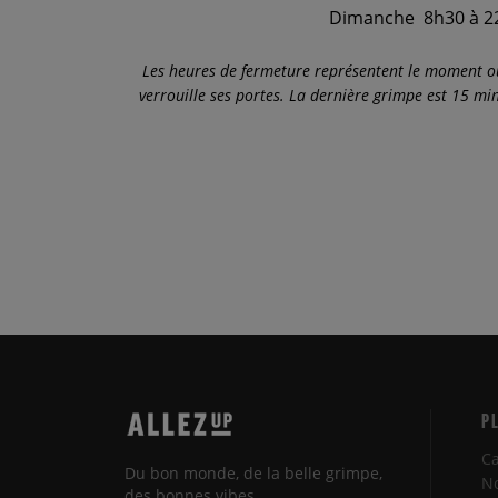
Dimanche 8h30 à 2
Les heures de fermeture représentent le moment où 
verrouille ses portes. La dernière grimpe est 15 mi
P
Ca
Du bon monde, de la belle grimpe,
No
des bonnes vibes.