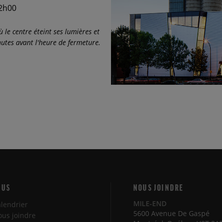
2h00
le centre éteint ses lumières et
nutes avant l'heure de fermeture.
LUS
NOUS JOINDRE
MILE-END
lendrier
5600 Avenue De Gaspé
us joindre