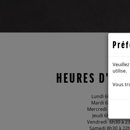
Préf
Veuille
utilise.
HEURES D'OU
Vous tr
Lundi 6h30 à
23
h
Mardi 6h30 à
23
h
Mercredi 6h30 à
2
Jeudi 6h30 à
23
h
Vendredi 6h30 à
2
Samedi 8h30 à 22