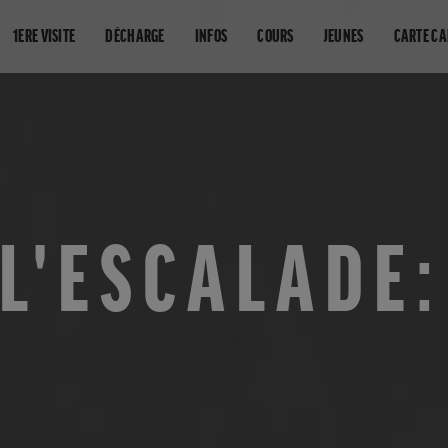
1ERE VISITE
DÉCHARGE
INFOS
COURS
JEUNES
CARTE C
L'ESCALADE