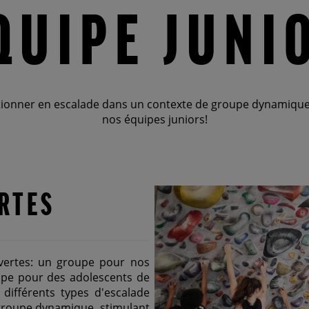
QUIPE JUNI
tionner en escalade dans un contexte de groupe dynamique, 
nos équipes juniors!
RTES
vertes: un groupe pour nos
oupe pour des adolescents de
différents types d'escalade
 groupe dynamique, stimulant