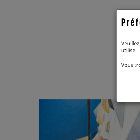
Préf
Veuille
utilise.
Vous tr
Votre enf