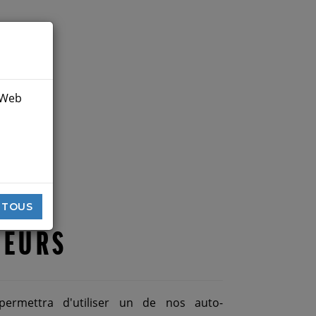
e Web
u le bloc.
 TOUS
REURS
 permettra d'utiliser un de nos auto-