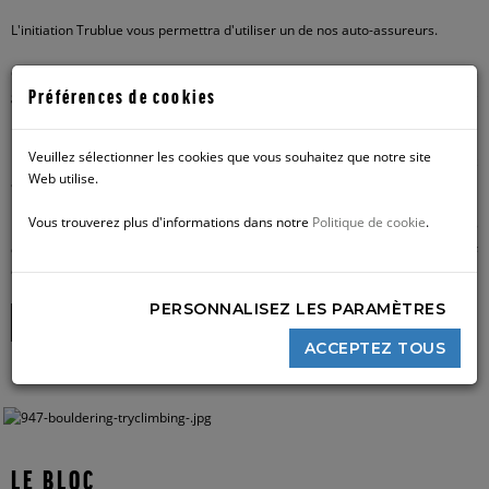
L'initiation Trublue vous permettra d'utiliser un de nos auto-assureurs.
Qu'est-ce qu'un auto-assureur? C'est un système qui vous permet de
Préférences de cookies
grimper en hauteur de façon sécuritaire sans avoir suivi le cours d'escalade
101.
Veuillez sélectionner les cookies que vous souhaitez que notre site
Les initiations sont disponibles tous les jours entre 10h et 17h. SVP appelez
Web utilise.
au 514- 989-9656 pour plus d'informations.
Vous trouverez plus d'informations dans notre
Politique de cookie
.
Veuillez noter que les jeunes de moins de 16 ans doivent être accompagnés d'un
adulte en tout temps pour utiliser les auto-assureurs. Seuls les jeunes de 16 ans
et plus peuvent utiliser les auto-assureurs sans surveillance.
PERSONNALISEZ LES PARAMÈTRES
INITIATION TRUBLUE
ACCEPTEZ TOUS
LE BLOC