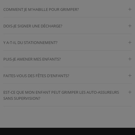
COMMENT JE M'HABILLE POUR GRIMPER?
DOIS-JE SIGNER UNE DÉCHARGE?
Y A-T-IL DU STATIONNEMENT?
PUIS-JE AMENER MES ENFANTS?
FAITES-VOUS DES FÊTES D'ENFANTS?
EST-CE QUE MON ENFANT PEUT GRIMPER LES AUTO-ASSUREURS
SANS SUPERVISION?