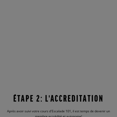
ÉTAPE 2:
L'ACCREDITATION
Après avoir suivi votre cours d'Escalade 101, il est temps de devenir un
membre accrédité et autonome!